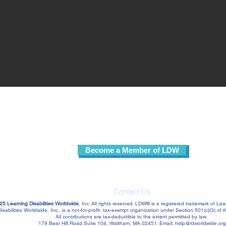
Sign up for our free email list!
Become a Member of LDW
Contact Us
25 Learning Disabilities Worldwide
, Inc. All rights reserved. LDW® is a registered trademark of Lear
isabilities Worldwide, Inc., is a not-for-profit, tax-exempt organization under Section 501(c)(3) o
All contributions are tax-deductible to the extent permitted by law.
179 Bear Hill Road Suite 104, Waltham, MA 02451. Email:
help@ldworldwide.org