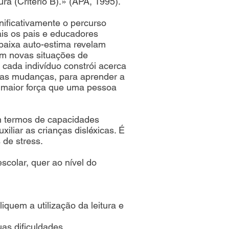
ra (Critério B).» (APA, 1995).
nificativamente o percurso
is os pais e educadores
baixa auto-estima revelam
am novas situações de
cada indivíduo constrói acerca
m as mudanças, para aprender a
a maior força que uma pessoa
m termos de capacidades
liar as crianças disléxicas. É
 de stress.
scolar, quer ao nível do
quem a utilização da leitura e
uas dificuldades.