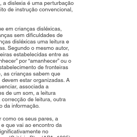
, a dislexia é uma perturbação
ito de instrução convencional,
ue em crianças disléxicas,
ianças sem dificuldades de
ças disléxicas uma leitura e
emas. Segundo o mesmo autor,
eiras estabelecidas entre as
anhecer” por “amanhecer” ou o
tabelecimento de fronteiras
de, as crianças sabem que
 devem estar organizadas. A
enciar, associada a
es de um som, a leitura
 correcção de leitura, outra
ão da informação.
r como os seus pares, a
s e que vai ao encontro da
ignificativamente no