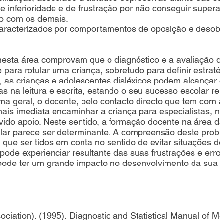
 inferioridade e de frustração por não conseguir supera
o com os demais.
racterizados por comportamentos de oposição e desobe
 nesta área comprovam que o diagnóstico e a avaliação 
para rotular uma criança, sobretudo para definir estrat
 as crianças e adolescentes disléxicos podem alcançar 
as na leitura e escrita, estando o seu sucesso escolar r
rma geral, o docente, pelo contacto directo que tem com a
ais imediata encaminhar a criança para especialistas, n
evido apoio. Neste sentido, a formação docente na área da
icular parece ser determinante. A compreensão deste pr
 que ser tidos em conta no sentido de evitar situações 
ode experienciar resultante das suas frustrações e erro
pode ter um grande impacto no desenvolvimento da sua 
ciation). (1995). Diagnostic and Statistical Manual of 