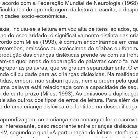
De acordo com a Federação Mundial de Neurologia (1968)
ficuldades de aprendizagem da leitura e escrita, a despe
unidades socio-económicas.
xia, incluiu-se a leitura em voz alta de itens isolados, q
ano de escolaridade, é significativamente distinta das cr
cordo com Miles (1993), é comum encontrarmos em crian
r inversões, omissões ou acréscimos de sílabas ou fon
 produção das crianças disléxicas prende-se com as front
ficam-se quer erros de separação de palavras como “a m
 agrupar as palavras, que se grafam separadamente. O es
nde dificuldade para as crianças disléxicas. Na realida
tidas, embora não saibam quais, nem a ordem pela qual
uma palavra está relacionada com a capacidade de sequ
 de curto-prazo (Miles, 1993). As omissões e duplicaçõ
is são outros dos tipos de erros de leitura. Para além da
o de uma criança disléxica é a lentidão na descodificaç
aprendizagem, se a criança não consegue ler e escreve
 interessante, caso recorrente entre crianças disléxica
V, segundo o qual «A perturbação de leitura interfere s