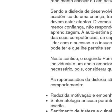
rendimento escolar ou em activ
Sendo a dislexia de desenvolv
académico de uma criança, tra
devem estar atentos. Diverso
menor confiança, não respond
aprendizagem. A auto-estima p
das suas competências, da cap
lidar com o sucesso e o insuc
pode ter e que lhe permite ser 
Neste sentido, e segundo Pum
individuais e um apoio emocion
necessário, pois, considerar q
As repercussões da dislexia sã
comportamento:
Reduzida motivação e empenho 
Sintomatologia ansiosa perante
escrita.
Sentimento de tristeza e culpa