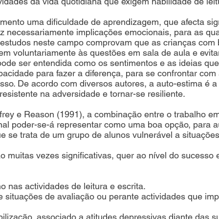
idades da vida quotidiana que exigem habilidade de leitu
imento uma dificuldade de aprendizagem, que afecta sig
z necessariamente implicações emocionais, para as qua
s estudos neste campo comprovam que as crianças com 
em voluntariamente às questões em sala de aula e evit
ode ser entendida como os sentimentos e as ideias que 
acidade para fazer a diferença, para se confrontar co
esso. De acordo com diversos autores, a auto-estima é 
resistente na adversidade e tornar-se resiliente.
frey e Reason (1991), a combinação entre o trabalho e
al poder-se-á representar como uma boa opção, para auxi
ue se trata de um grupo de alunos vulnerável a situações
o muitas vezes significativas, quer ao nível do sucesso e
nas actividades de leitura e escrita.
 situações de avaliação ou perante actividades que impli
bilização, associado a atitudes depressivas diante das s