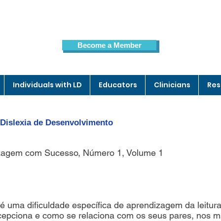
Become a Member
Members Page
Individuals with LD
Educators
Clinicians
Res
Dislexia de Desenvolvimento
izagem com Sucesso, Número 1, Volume 1
é uma dificuldade específica de aprendizagem da leitura
cepciona e como se relaciona com os seus pares, nos ma