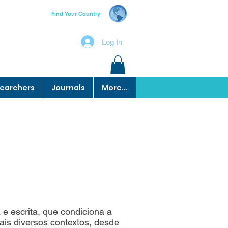
Find Your Country
Log In
earchers
Journals
More...
 e escrita, que condiciona a
is diversos contextos, desde