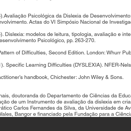
06).Avaliação Psicológica da Dislexia de Desenvolvimento
nvolvimento. Actas do VI Simpósio Nacional de Investig
6). Dislexia: modelos de leitura, tipologia, avaliação e i
esenvolvimento Psicológico, pp. 263-270.
Pattern of Difficulties, Second Edition. London: Whurr Pub
). Specific Learning Difficulties (DYSLEXIA). NFER-Nel
ractitioner’s handbook, Chichester: John Wiley & Sons.
lhais, doutoranda do Departamento de Ciências da Educ
ução de um Instrumento de avaliação da dislexia em cri
rático Carlos Fernandes da Silva, da Universidade de Av
 Wales, Bangor e financiado pela Fundação para a Ciênci