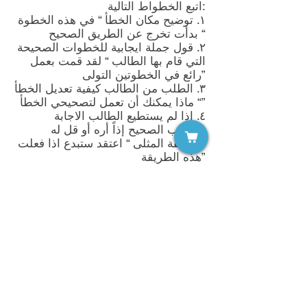
اتبع الخطواط التالية:
١. توضيح مكان الخطأ “ في هذه الخطوة
بدأت تخرج عن الطريق الصحيح “
٢. قول جملة ايجابية للخطوات الصحيحة
التي قام بها الطالب “ لقد قمت بعمل
رائع في الخطوتين التولى”
٣. الطلب من الطالب كيفية تعديل الخطأ
“ ماذا يمكنك أن تعمل لتصحيحي الخطأ”
٤. اذا لم يستطيع الطالب الاجابة
بالجواب الصحيح إذاً أره أو قل له
الطريقة المثلى “ اعتقد ستبدع اذا فعلت
هذه الطريقة”
كن شديد الملاحظة لباقي الطلاب
وشعورهم لاهتمامك بالطالب ذو عجز
التعلم. قم فوراً بإعطائهم الاهتمام اللازم
عند تقصيرهم في مسألة معينة.
الحرص على الاهتمام بباقي الطلبة في
بعض الاوقات على الاقل. وتذكرهم دائماً
اي شئ تفعله للطلاب ذو عجز التعلم لا
يضر الطلاب الآخرين ولكن للأسف
العكس غير صحيح .