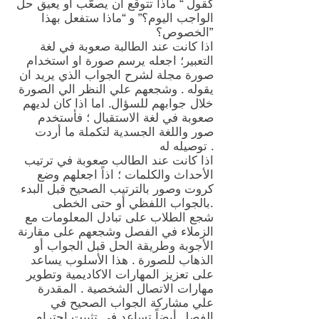
كقول “ ماذا تتوقع ان يصعّب او يعيق حل
الواجب اليوم؟” و “ماذا ستفعل بهذا
الخصوص؟”
اذا كانت عند الطالبة صعوبة في لغة
التعبير؛ اجعله يرسم صورة او استخدام
صورة مجلة لشرح الجواب الذي يريد ان
يقوله . وشجعهم علي النظر الي الصورة
خلال جوابهم للسؤال. اما اذا كان لديهم
صعوبة في لغة الاستقبال ؛ فأستخدم
صور واللغة الجسدية لتكملة ما أردت
توصيله له .
اذا كانت عند الطالب صعوبة في ترتيب
الأحداث والكلمات ؛ اذاً اجعلهم وضع
كروت وصور بالترتيب الصحيح قبل البدء
بالجواب اللفظي أو حتى الخطى.
شجع الطلاب على تبادل المعلومات مع
الزملاء في الفصل وشجعهم على مقارنة
الأجوبة وطريقة الحل قبل الجواب أو
الذهاب للصورة . هذا الأسلوب يساعد
على تعزيز المهارات الاكاديمية وتطوير
مهارات الاتصال الشخصية . المقدرة
علي مشاركة الجواب الصحيح في
الفصل أيضاً تساعد في تثبيت احترام