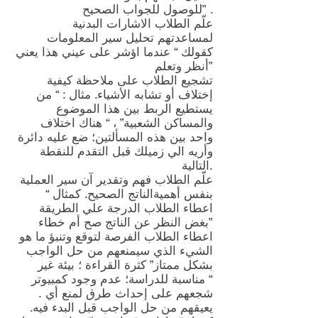
للوصول للجواب الصحيح” .
علّم الطلاب الاشارات البدنية
لمساعدتهم تحليل سير المعلومات
كقولك “ عندما اؤشر على عيني هذا يعني
أنظر وتعلم”
تشجيع الطلاب على ملاحظة كيفية
إختلاف أو تشابه الأشياء. مثال : “ من
يستطيع الربط بين هذا الموضوع
والمساكن الشعبية” ، “ هناك اختلاف
واحد بين هذه المسألتين؛ ضع عليه دائرة
وأريه الي زميلك قبل التقدم للنقطة
التالية.
علّم الطلاب فهم وتقدير آن سير العملية
بنفس أهميةالناتج الصحيح. كمثال “
اعطاء الطلاب الدرجة علي الطريقة
بغض النظر عن الناتج صح أم خطاء”
اعطاء الطلاب الفرصة لتوقع وتنبؤ ما هو
الشيء الذي سيمنعهم من حل الواجب
بشكل ممتاز” كثرة القراءة ؛ بيئة غير
مناسبة للدراسة؛ عدم وجود كمبيوتر “
. شجعهم على إحداث طرق لمنع أي
يعيقهم من حل الواجب قبل البدء فيه.